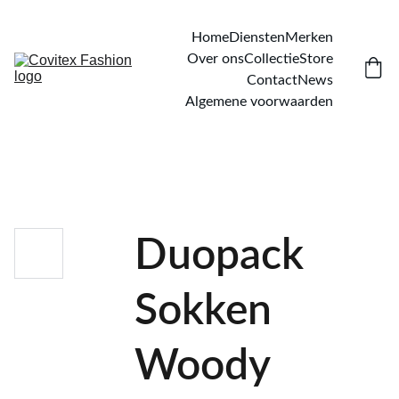
Home
Diensten
Merken
Over ons
Collectie
Store
Contact
News
Algemene voorwaarden
Duopack
Sokken
Woody