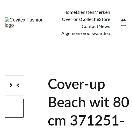
Home
Diensten
Merken
Over ons
Collectie
Store
Contact
News
Algemene voorwaarden
Cover-up
Beach wit 80
cm 371251-