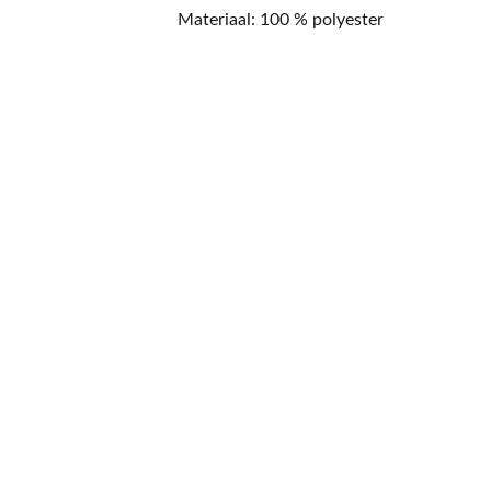
Materiaal: 100 % polyester
CONTACT
NIEUWSBRIEF
Mis geen enkele 
promotie.