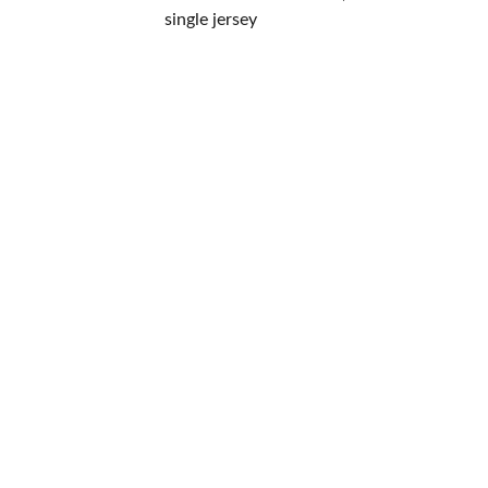
single jersey
CONTACT
NIEUWSBRIEF
Mis geen enkele 
promotie.