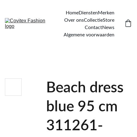
Home
Diensten
Merken
Over ons
Collectie
Store
Contact
News
Algemene voorwaarden
Beach dress
blue 95 cm
311261-